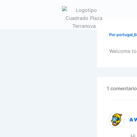
Ir
al
contenido
Por
portugal_
Welcome to W
1 comentario
A 
Hi