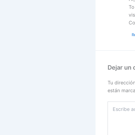
To
vi
Co
R
Dejar un
Tu direcció
están marc
Escribe
aquí...