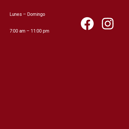
Lunes – Domingo
F
I
a
n
7:00 am – 11:00 pm
c
s
e
t
b
a
o
g
o
r
k
a
m