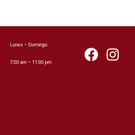
Lunes – Domingo
F
I
a
n
7:00 am – 11:00 pm
c
s
e
t
b
a
o
g
o
r