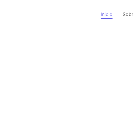
Inicio
Sobr
Bienvenido a Plaz
Terranova
Tu espacio ideal para negocios y encuentros.