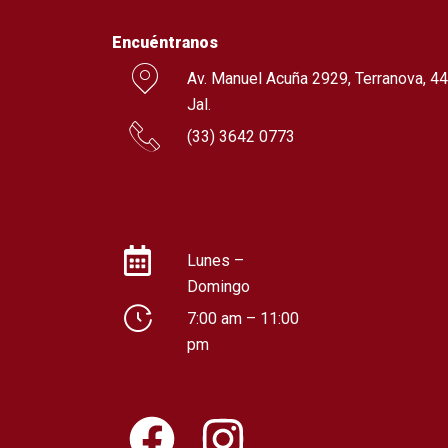
Encuéntranos
Av. Manuel Acuña 2929, Terranova, 44
Jal.
(
33) 3642 0773
Lunes –
Domingo
7:00 am – 11:00
pm
F
I