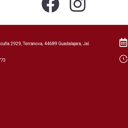
a
n
c
s
cuña 2929, Terranova, 44689 Guadalajara, Jal.
e
t
773
b
a
o
g
o
r
k
a