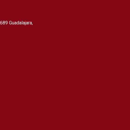
m
689 Guadalajara,