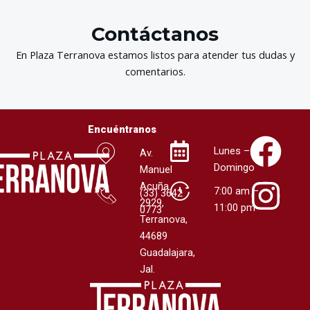
Contáctanos
En Plaza Terranova estamos listos para atender tus dudas y
comentarios.
Encuéntranos
F
I
Lunes –
Av.
a
n
Domingo
Manuel
Acuña
7:00 am –
(
33) 3642
c
s
2929,
11:00 pm
0773
Terranova,
e
t
44689
Guadalajara,
b
a
Jal.
o
g