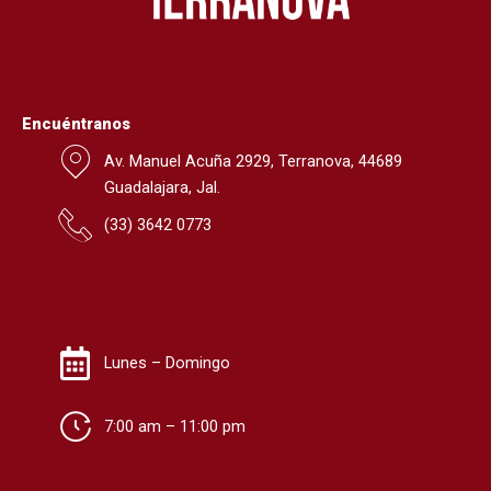
o
r
k
a
m
Encuéntranos
Av. Manuel Acuña 2929, Terranova, 44689
Guadalajara, Jal.
(
33) 3642 0773
Lunes – Domingo
7:00 am – 11:00 pm