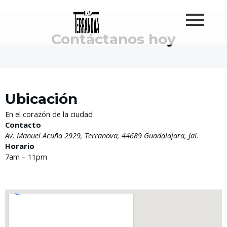
Ir
al
contenido
Contáctanos hoy
Ubicación
En el corazón de la ciudad
Contacto
Av. Manuel Acuña 2929, Terranova, 44689 Guadalajara, Jal
.
Horario
7am – 11pm